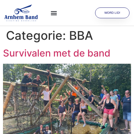
WORD LID!
Categorie:
BBA
Survivalen met de band