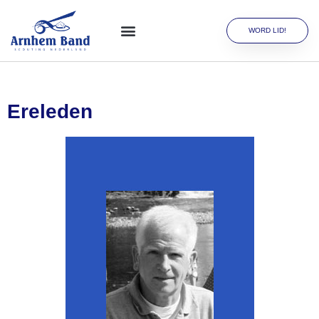
WORD LID!
Ereleden