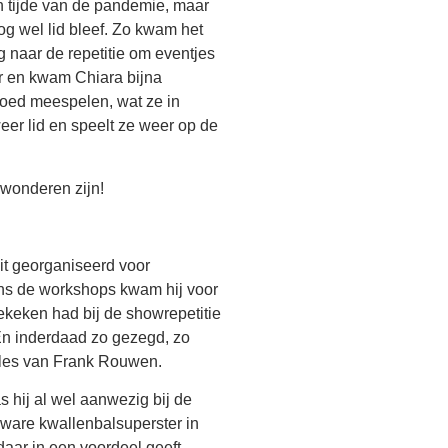
ten tijde van de pandemie, maar
og wel lid bleef. Zo kwam het
g naar de repetitie om eventjes
ker en kwam Chiara bijna
 goed meespelen, wat ze in
er lid en speelt ze weer op de
ewonderen zijn!
it georganiseerd voor
ns de workshops kwam hij voor
ekeken had bij de showrepetitie
. En inderdaad zo gezegd, zo
t les van Frank Rouwen.
 hij al wel aanwezig bij de
 ware kwallenbalsuperster in
daar in een voordeel geeft.