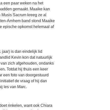
na een paar weken na het
m hadden gemaakt. Maaike kan
n Musis Sacrum kreeg ze al
raten-Arnhem band stond Maaike
de epische opkomst helemaal af
jaar) is dan eindelijk lid
andlid Kevin kon dat natuurlijk
ng van zich afgehouden, ondanks
. Totdat hij thuis een keer
r een foto van doorgestuurd
itiatief de vraag of hij dan
ij les van Marc.
doet rinkelen, want ook Chiara