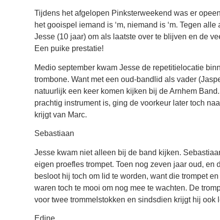
Tijdens het afgelopen Pinksterweekend was er opee
het gooispel iemand is ‘m, niemand is ‘m. Tegen alle
Jesse (10 jaar) om als laatste over te blijven en de ve
Een puike prestatie!
Medio september kwam Jesse de repetitielocatie bin
trombone. Want met een oud-bandlid als vader (Jaspe
natuurlijk een keer komen kijken bij de Arnhem Ban
prachtig instrument is, ging de voorkeur later toch naa
krijgt van Marc.
Sebastiaan
Jesse kwam niet alleen bij de band kijken. Sebastiaa
eigen proefles trompet. Toen nog zeven jaar oud, en d
besloot hij toch om lid te worden, want die trompet e
waren toch te mooi om nog mee te wachten. De trompe
voor twee trommelstokken en sindsdien krijgt hij ook 
Edine