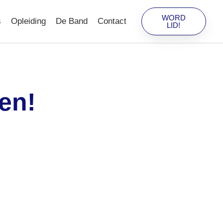
WORD
s
Opleiding
De Band
Contact
LID!
en!