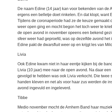
De naam Edine (14 jaar) kan voor bekenden van de 
ergens een belletje doet rinkelen. En dat klopt, want 
Tijdens de coronaperiode had ze de keuze gemaakt o
weer open ging en mocht begon het toch weer te krie
de open avond in november opeens een bekend gezic
sfeer weer had geproefd, was op dezelfde avond het in
Edine pakt de dwarsfluit weer op en krijgt les van Mil
Livia
Ook Edine kwam niet in haar eentje kijken bij de band
Livia (10 jaar) mee naar de open avond. Na daar ee
gevolgd te hebben was ook Livia verkocht. Die twee 
handen kleven en net als voor haar zus werden de insc
avond ingevuld en ingeleverd.
Tibbe
Medio november mocht de Arnhem Band haar muziek