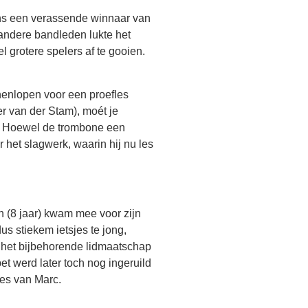
ns een verassende winnaar van
 andere bandleden lukte het
el grotere spelers af te gooien.
nenlopen voor een proefles
r van der Stam), moét je
d. Hoewel de trombone een
r het slagwerk, waarin hij nu les
n (8 jaar) kwam mee voor zijn
us stiekem ietsjes te jong,
n het bijbehorende lidmaatschap
t werd later toch nog ingeruild
les van Marc.