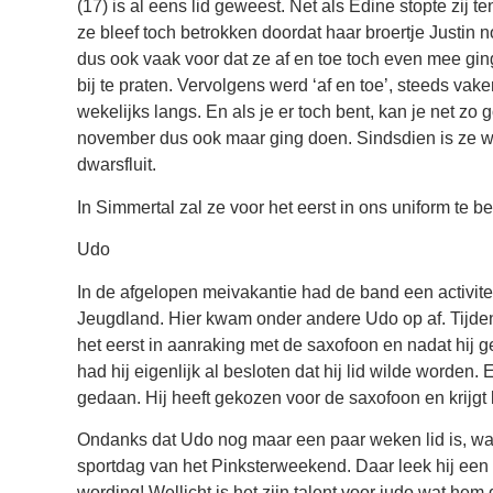
(17) is al eens lid geweest. Net als Edine stopte zij 
ze bleef toch betrokken doordat haar broertje Justin n
dus ook vaak voor dat ze af en toe toch even mee gin
bij te praten. Vervolgens werd ‘af en toe’, steeds va
wekelijks langs. En als je er toch bent, kan je net zo
november dus ook maar ging doen. Sindsdien is ze we
dwarsfluit.
In Simmertal zal ze voor het eerst in ons uniform te b
Udo
In de afgelopen meivakantie had de band een activite
Jeugdland. Hier kwam onder andere Udo op af. Tijde
het eerst in aanraking met de saxofoon en nadat hij g
had hij eigenlijk al besloten dat hij lid wilde worden
gedaan. Hij heeft gekozen voor de saxofoon en krijg
Ondanks dat Udo nog maar een paar weken lid is, was
sportdag van het Pinksterweekend. Daar leek hij een
wording! Wellicht is het zijn talent voor judo wat hem 