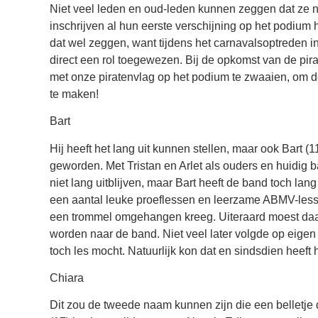
Niet veel leden en oud-leden kunnen zeggen dat ze 
inschrijven al hun eerste verschijning op het podiu
dat wel zeggen, want tijdens het carnavalsoptreden i
direct een rol toegewezen. Bij de opkomst van de pi
met onze piratenvlag op het podium te zwaaien, om 
te maken!
Bart
Hij heeft het lang uit kunnen stellen, maar ook Bart (11 
geworden. Met Tristan en Arlet als ouders en huidig b
niet lang uitblijven, maar Bart heeft de band toch la
een aantal leuke proeflessen en leerzame ABMV-lessen
een trommel omgehangen kreeg. Uiteraard moest daa
worden naar de band. Niet veel later volgde op eigen in
toch les mocht. Natuurlijk kon dat en sindsdien heeft h
Chiara
Dit zou de tweede naam kunnen zijn die een belletje 