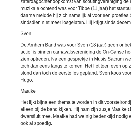
zaterdagochtendopkomst van scoutingvereniging de 
muzikale ochtend was voor Tibbe (11 jaar) het startpun
daarna meldde hij zich namelijk al voor een proefles b
sindsdien niet meer losgelaten. Hij krijgt sinds dece
Sven
De Arnhem Band was voor Sven (18 jaar) geen onbek
actief is binnen carnavalsvereniging de On-Ganse he
zien optreden. Na een gesprekje in Musis Sacrum w
toch dan eens langs te komen. Het liet toen even op 
stond dan toch de eerste les gepland. Sven koos voor 
Hugo.
Maaike
Het lijkt bijna een thema te worden in dit voorstelro
alleen bij de band kijken. Hij nam zijn zusje Maaike (
dwarsfluit mee. Maaike had weinig bedenktijd nodig e
ook al spoedig.