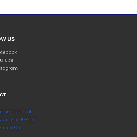
OW US
acebook
ouTube
stagram
CT
arnhemband.nl
en 22 19:00-21:15
3 96 90 36