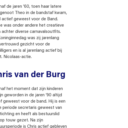
anaf de jaren ’60, toen haar latere
genoot Theo in de bandstaf kwam,
jd actief geweest voor de Band.
ie was onder andere het creatieve
n achter diverse carnavalsoutfits.
oninginnedag was zij jarenlang
vertrouwd gezicht voor de
illigers en is al jarenlang actief bij
t. Nicolaas-actie.
ris van der Burg
anaf het moment dat zijn kinderen
ijn geworden in de jaren ‘90 altijd
ef geweest voor de band. Hij is een
e periode secretaris geweest van
tichting en heeft als bestuurslid
 op touw gezet. Na zijn
uursperiode is Chris actief gebleven