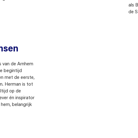
als 
de S
nsen
rs van de Arnhem
e begintijd
en met de eerste,
en. Herman is tot
altijd op de
ver én inspirator
 hem, belangrijk