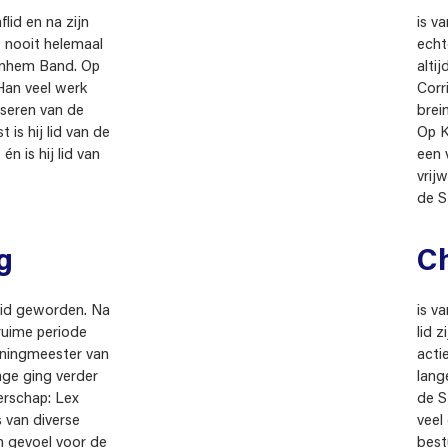
lid en na zijn
is v
0 nooit helemaal
echt
rnhem Band. Op
alti
Han veel werk
Corr
iseren van de
brei
 is hij lid van de
Op K
n is hij lid van
een 
vrijw
de S
g
Ch
dlid geworden. Na
is v
 ruime periode
lid z
nningmeester van
acti
rage ging verder
lang
rschap: Lex
de S
 van diverse
veel
en gevoel voor de
best