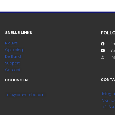
SNELLE LINKS
FOLL
Nieuws
F
Opleiding
Y
De Band
In
Support
Contact
CONTA
BOEKINGEN
Info@
info@arnhemband.nl
Vlamov
+31 6 4