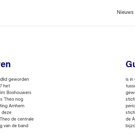
Nieuws
wen
Gu
ndlid geworden
is i
67 het
tuss
Wim Boshouwers
gewe
is Theo nog
stic
hting Arnhem
peri
 deze
stic
s Theo de centrale
de A
ing van de band
bijz