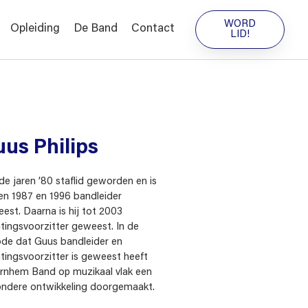
WORD
Opleiding
De Band
Contact
LID!
us Philips
n de jaren ’80 staflid geworden en is
en 1987 en 1996 bandleider
est. Daarna is hij tot 2003
htingsvoorzitter geweest. In de
ode dat Guus bandleider en
htingsvoorzitter is geweest heeft
rnhem Band op muzikaal vlak een
ondere ontwikkeling doorgemaakt.