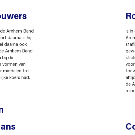
ouwers
Ro
an de Arnhem Band
is i
ort daarna is hij
Arnh
el daarna ook
staf
 de Arnhem Band
gewe
 bij de
stic
e vormen van
voor
r middelen tot
toew
ijke koers had.
alti
de A
mind
n
mans
C