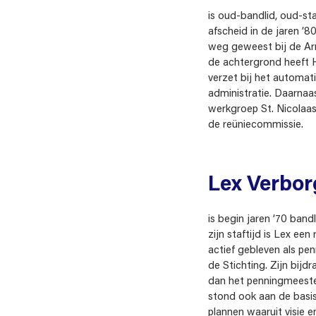
is oud-bandlid, oud-staf
afscheid in de jaren ’8
weg geweest bij de A
de achtergrond heeft 
verzet bij het automat
administratie. Daarnaast
werkgroep St. Nicolaas é
de reüniecommissie.
Lex Verbor
is begin jaren ’70 ban
zijn staftijd is Lex een
actief gebleven als pe
de Stichting. Zijn bijd
dan het penningmeeste
stond ook aan de basis
plannen waaruit visie 